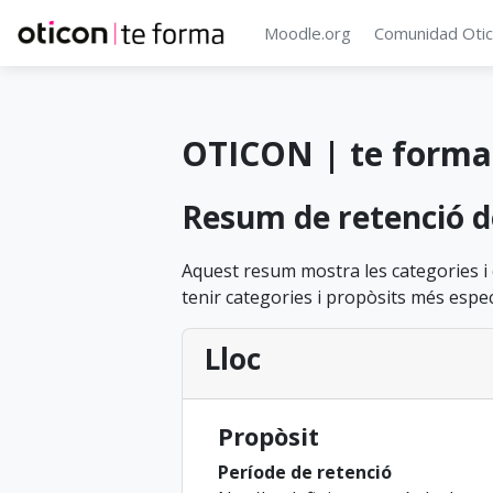
Vés al contingut principal
Moodle.org
Comunidad Oti
OTICON | te forma
Resum de retenció d
Aquest resum mostra les categories i
tenir categories i propòsits més espec
Lloc
Propòsit
Període de retenció